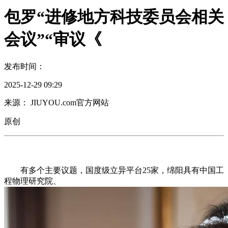
包罗“进修地方科技委员会相关
会议”“审议《
发布时间：
2025-12-29 09:29
来源： JIUYOU.com官方网站
原创
有多个主要议题，国度级立异平台25家，绵阳具有中国工
程物理研究院、