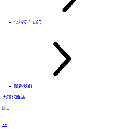
食品安全知识
联系我们
天猫旗舰店
..