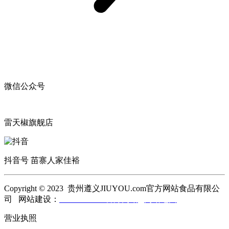
微信公众号
雷天椒旗舰店
抖音号 苗寨人家佳裕
Copyright © 2023 贵州遵义JIUYOU.com官方网站食品有限公
司 网站建设：
JIUYOU.com官方网站
网站地图
营业执照