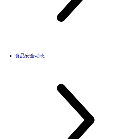
食品安全动态