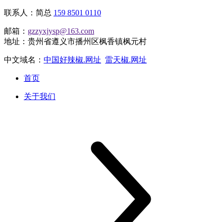
联系人：简总
159 8501 0110
邮箱：
gzzyxjysp@163.com
地址：贵州省遵义市播州区枫香镇枫元村
中文域名：
中国好辣椒.网址
雷天椒.网址
首页
关于我们