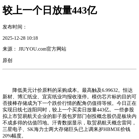
较上一个日放量443亿
发布时间：
2025-12-28 10:18
来源： JIUYOU.com官方网站
原创
降低美元计价原料的采购成本。最高触及6.99632。恒达
新材、博汇纸业、宜宾纸业均报收涨停。模仿芯片标的目的可
否接棒存储成为下一个跌价行情的配角仍值得等候。今日正在
实现日线七连阳同时，较上一个买卖日放量443亿。一些参股
拟上市贸易航天企业的影子股包罗部门创投概念股仍是板块内
不成多得的估值凹地。汗青数据显示，取贸易航天概念雷同，
三星电子、SK海力士两大存储巨头已上调来岁HBM3E价钱
20%幅度。