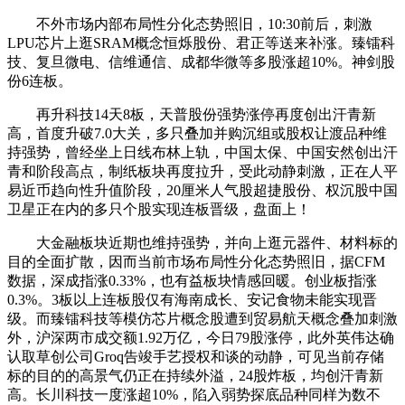
不外市场内部布局性分化态势照旧，10:30前后，刺激
LPU芯片上逛SRAM概念恒烁股份、君正等送来补涨。臻镭科
技、复旦微电、信维通信、成都华微等多股涨超10%。神剑股
份6连板。
再升科技14天8板，天普股份强势涨停再度创出汗青新
高，首度升破7.0大关，多只叠加并购沉组或股权让渡品种维
持强势，曾经坐上日线布林上轨，中国太保、中国安然创出汗
青和阶段高点，制纸板块再度拉升，受此动静刺激，正在人平
易近币趋向性升值阶段，20厘米人气股超捷股份、权沉股中国
卫星正在内的多只个股实现连板晋级，盘面上！
大金融板块近期也维持强势，并向上逛元器件、材料标的
目的全面扩散，因而当前市场布局性分化态势照旧，据CFM
数据，深成指涨0.33%，也有益板块情感回暖。创业板指涨
0.3%。3板以上连板股仅有海南成长、安记食物未能实现晋
级。而臻镭科技等模仿芯片概念股遭到贸易航天概念叠加刺激
外，沪深两市成交额1.92万亿，今日79股涨停，此外英伟达确
认取草创公司Groq告竣手艺授权和谈的动静，可见当前存储
标的目的的高景气仍正在持续外溢，24股炸板，均创汗青新
高。长川科技一度涨超10%，陷入弱势探底品种同样为数不