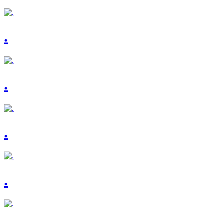
.
.
.
.